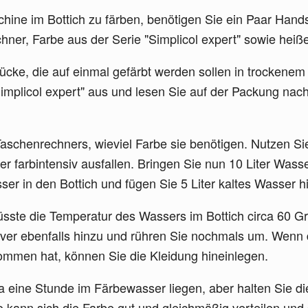
ne im Bottich zu färben, benötigen Sie ein Paar Hands
ner, Farbe aus der Serie "Simplicol expert" sowie heiß
ücke, die auf einmal gefärbt werden sollen in trockene
Simplicol expert" aus und lesen Sie auf der Packung n
Taschenrechners, wieviel Farbe sie benötigen. Nutzen Sie
ger farbintensiv ausfallen. Bringen Sie nun 10 Liter Wa
r in den Bottich und fügen Sie 5 Liter kaltes Wasser h
ste die Temperatur des Wassers im Bottich circa 60 Gr
er ebenfalls hinzu und rühren Sie nochmals um. Wenn
mmen hat, können Sie die Kleidung hineinlegen.
a eine Stunde im Färbewasser liegen, aber halten Sie d
o kann sich die Farbe gut und gleichmäßig verteilen und